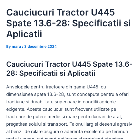
Skip
Cauciucuri Tractor U445
to
content
Spate 13.6-28: Specificatii si
Aplicatii
By
mara
/
3 decembrie 2024
Cauciucuri Tractor U445 Spate 13.6-
28: Specificatii si Aplicatii
Anvelopele pentru tractoare din gama U445, cu
dimensiunea spate 13.6-28, sunt concepute pentru a oferi
tractiune si durabilitate superioare in conditii agricole
exigente. Aceste cauciucuri sunt frecvent utilizate pe
tractoare de putere medie si mare pentru lucrari de arat,
pregatirea solului si transport. Talonul larg si desenul agresiv
al benzii de rulare asigura o aderenta excelenta pe terenuri
moi si umede, reducand patinarea si protejand structura