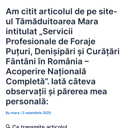
Skip
Am citit articolul de pe site-
to
content
ul Tămăduitoarea Mara
intitulat „Servicii
Profesionale de Foraje
Puțuri, Denișipări și Curățări
Fântâni în România –
Acoperire Națională
Completă”. Iată câteva
observații și părerea mea
personală:
By
mara
/
3 noiembrie 2025
🔍 Ce transmite articolul