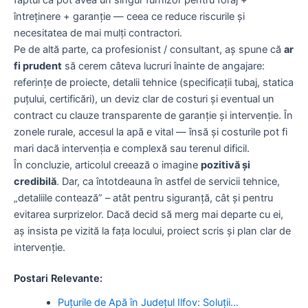
faptul că pot avea un singur furnizor pentru foraj +
întreţinere + garanţie — ceea ce reduce riscurile şi
necesitatea de mai mulţi contractori.
Pe de altă parte, ca profesionist / consultant, aş spune că
ar
fi prudent
să cerem câteva lucruri înainte de angajare:
referinţe de proiecte, detalii tehnice (specificaţii tubaj, statica
puţului, certificări), un deviz clar de costuri şi eventual un
contract cu clauze transparente de garanţie şi intervenţie. În
zonele rurale, accesul la apă e vital — însă şi costurile pot fi
mari dacă intervenţia e complexă sau terenul dificil.
În concluzie, articolul creează o imagine
pozitivă şi
credibilă
. Dar, ca întotdeauna în astfel de servicii tehnice,
„detaliile contează” – atât pentru siguranţă, cât şi pentru
evitarea surprizelor. Dacă decid să merg mai departe cu ei,
aş insista pe vizită la faţa locului, proiect scris şi plan clar de
intervenţie.
Postari Relevante:
Puțurile de Apă în Județul Ilfov: Soluții…