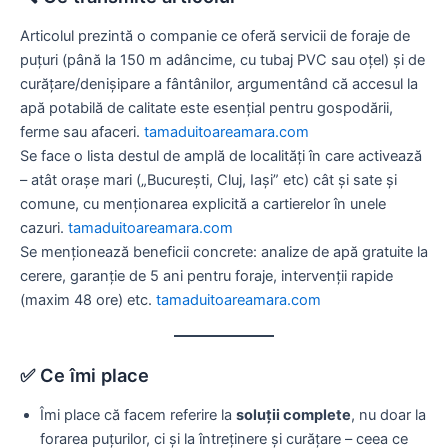
Articolul prezintă o companie ce oferă servicii de foraje de
puțuri (până la 150 m adâncime, cu tubaj PVC sau oțel) şi de
curăţare/denișipare a fântânilor, argumentând că accesul la
apă potabilă de calitate este esenţial pentru gospodării,
ferme sau afaceri.
tamaduitoareamara.com
Se face o lista destul de amplă de localități în care activează
– atât oraşe mari („București, Cluj, Iaşi” etc) cât şi sate şi
comune, cu menționarea explicită a cartierelor în unele
cazuri.
tamaduitoareamara.com
Se menţionează beneficii concrete: analize de apă gratuite la
cerere, garanţie de 5 ani pentru foraje, intervenţii rapide
(maxim 48 ore) etc.
tamaduitoareamara.com
✅ Ce îmi place
Îmi place că facem referire la
soluţii complete
, nu doar la
forarea puţurilor, ci şi la întreţinere şi curăţare – ceea ce