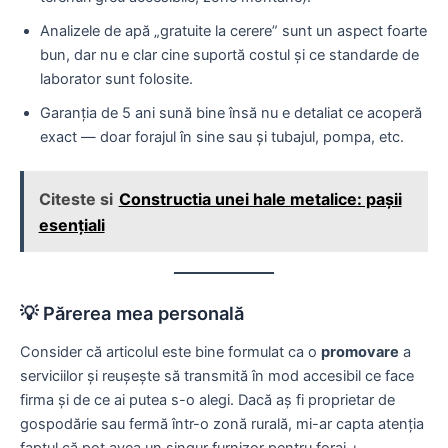
Analizele de apă „gratuite la cerere” sunt un aspect foarte
bun, dar nu e clar cine suportă costul şi ce standarde de
laborator sunt folosite.
Garanţia de 5 ani sună bine însă nu e detaliat ce acoperă
exact — doar forajul în sine sau şi tubajul, pompa, etc.
Citeste si
Constructia unei hale metalice: pașii
esențiali
💡 Părerea mea personală
Consider că articolul este bine formulat ca o
promovare
a
serviciilor şi reuşeşte să transmită în mod accesibil ce face
firma şi de ce ai putea s-o alegi. Dacă aş fi proprietar de
gospodărie sau fermă într-o zonă rurală, mi-ar capta atenţia