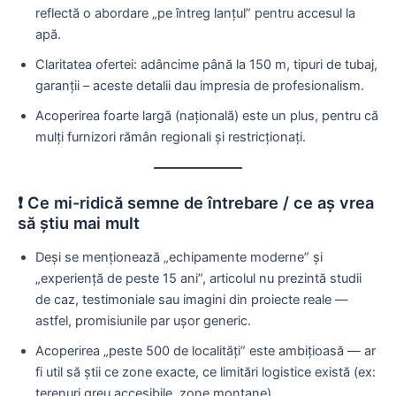
reflectă o abordare „pe întreg lanţul” pentru accesul la
apă.
Claritatea ofertei: adâncime până la 150 m, tipuri de tubaj,
garanţii – aceste detalii dau impresia de profesionalism.
Acoperirea foarte largă (naţională) este un plus, pentru că
mulţi furnizori rămân regionali şi restricţionaţi.
❗ Ce mi-ridică semne de întrebare / ce aș vrea
să ştiu mai mult
Deşi se menţionează „echipamente moderne” şi
„experiență de peste 15 ani”, articolul nu prezintă studii
de caz, testimoniale sau imagini din proiecte reale —
astfel, promisiunile par uşor generic.
Acoperirea „peste 500 de localităţi” este ambiţioasă — ar
fi util să ştii ce zone exacte, ce limitări logistice există (ex:
terenuri greu accesibile, zone montane).