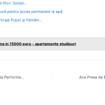
 Ilfov: Soluții…
sigură pentru acces permanent la apă
Foraje Puțuri și Fântâni…
na in 15000 euro - apartamente studiouri
Agrodot Tractoare: Solutii de Inalta Performanta pentru Agricultura Moderna