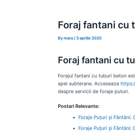
Skip
to
content
Foraj fantani cu 
By
mara
/
3 aprilie 2025
Foraj fantani cu t
Forajul fantani cu tuburi beton es
apei subterane. Acceseaza
https:
despre servicii de foraje puturi.
Postari Relevante:
Foraje Puțuri și Fântâni:
Foraje Puțuri și Fântâni: