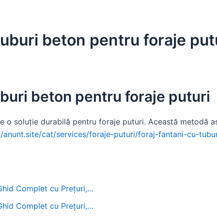
tuburi beton pentru foraje put
uburi beton pentru foraje puturi
te o soluție durabilă pentru foraje puturi. Această metodă asi
//anunt.site/cat/services/foraje-puturi/foraj-fantani-cu-tubu
 Ghid Complet cu Prețuri,…
 Ghid Complet cu Prețuri,…