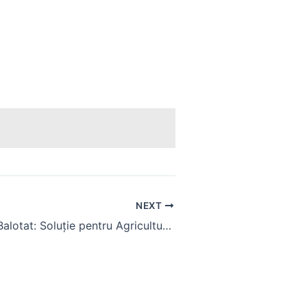
NEXT
Ace Presa de Balotat: Soluție pentru Agricultura Modernă cu Tractoare