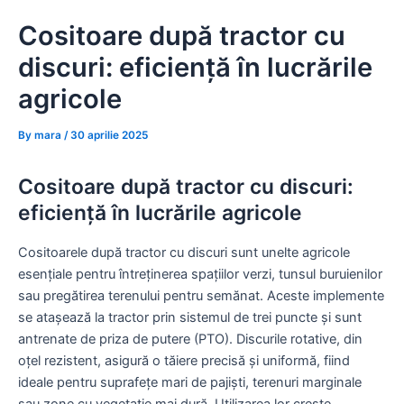
Skip
Cositoare după tractor cu
to
content
discuri: eficiență în lucrările
agricole
By
mara
/
30 aprilie 2025
Cositoare după tractor cu discuri:
eficiență în lucrările agricole
Cositoarele după tractor cu discuri sunt unelte agricole
esențiale pentru întreținerea spațiilor verzi, tunsul buruienilor
sau pregătirea terenului pentru semănat. Aceste implemente
se atașează la tractor prin sistemul de trei puncte și sunt
antrenate de priza de putere (PTO). Discurile rotative, din
oțel rezistent, asigură o tăiere precisă și uniformă, fiind
ideale pentru suprafețe mari de pajiști, terenuri marginale
sau zone cu vegetație mai dură. Utilizarea lor crește