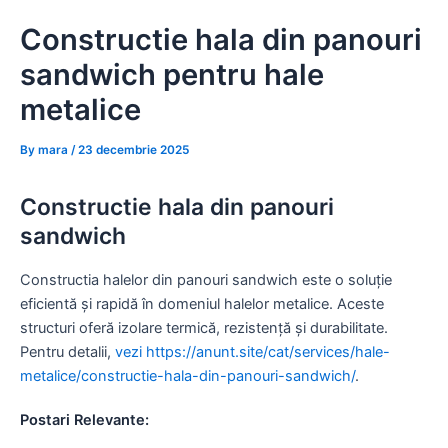
Skip
Constructie hala din panouri
to
content
sandwich pentru hale
metalice
By
mara
/
23 decembrie 2025
Constructie hala din panouri
sandwich
Constructia halelor din panouri sandwich este o soluție
eficientă și rapidă în domeniul halelor metalice. Aceste
structuri oferă izolare termică, rezistență și durabilitate.
Pentru detalii,
vezi https://anunt.site/cat/services/hale-
metalice/constructie-hala-din-panouri-sandwich/
.
Postari Relevante: