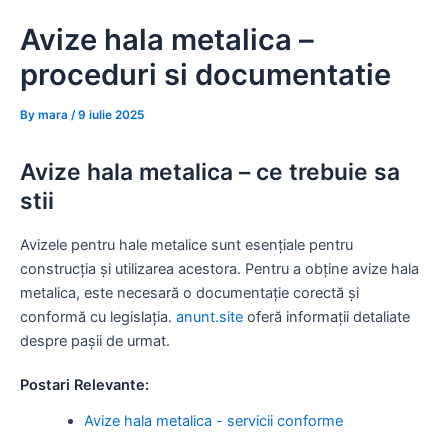
Skip
Avize hala metalica –
to
content
proceduri si documentatie
By
mara
/
9 iulie 2025
Avize hala metalica – ce trebuie sa
stii
Avizele pentru hale metalice sunt esențiale pentru
construcția și utilizarea acestora. Pentru a obține avize hala
metalica, este necesară o documentație corectă și
conformă cu legislația.
anunt.site
oferă informații detaliate
despre pașii de urmat.
Postari Relevante:
Avize hala metalica - servicii conforme