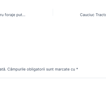
Foraj fantani cu tuburi beton pentru foraje puturi
ată.
Câmpurile obligatorii sunt marcate cu
*