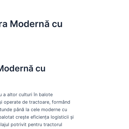
ura Modernă cu
 Modernă cu
 a altor culturi în balote
 și operate de tractoare, formând
 rotunde până la cele moderne cu
lotat crește eficiența logisticii și
ajul potrivit pentru tractorul