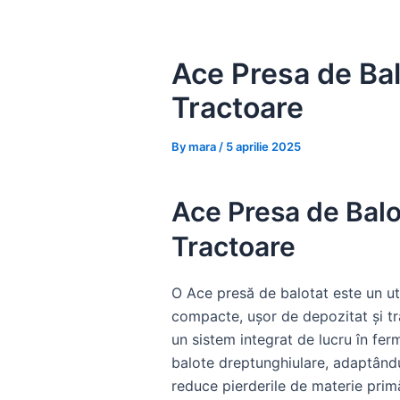
Skip
to
content
Ace Presa de Bal
Tractoare
By
mara
/
5 aprilie 2025
Ace Presa de Balo
Tractoare
O Ace presă de balotat este un util
compacte, ușor de depozitat și tr
un sistem integrat de lucru în fer
balote dreptunghiulare, adaptându-s
reduce pierderile de materie primă