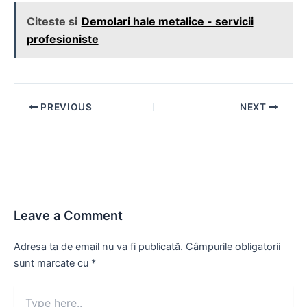
Citeste si
Demolari hale metalice - servicii
profesioniste
Post
PREVIOUS
NEXT
navigation
Leave a Comment
Adresa ta de email nu va fi publicată.
Câmpurile obligatorii
sunt marcate cu
*
Type
here..