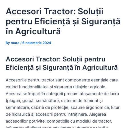
Skip
Accesori Tractor: Soluții
to
content
pentru Eficiență și Siguranță
în Agricultură
By
mara
/
6 noiembrie 2024
Accesori Tractor: Soluții pentru
Eficiență și Siguranță în Agricultură
Accesoriile pentru tractor sunt componente esențiale care
extind funcționalitatea și siguranța utilajelor agricole.
Acestea se împart în categorii precum atașamente de lucru
(pluguri, grapă, semănători), sisteme de iluminat și
semnalizare, cabine de protecție, scaune ergonomice, kituri
de hidraulică și accesorii pentru întreținere. Alegerea
accesoriilor potrivite, compatibile cu modelul de tractor,
influențează direct productivitatea și durata de viață a